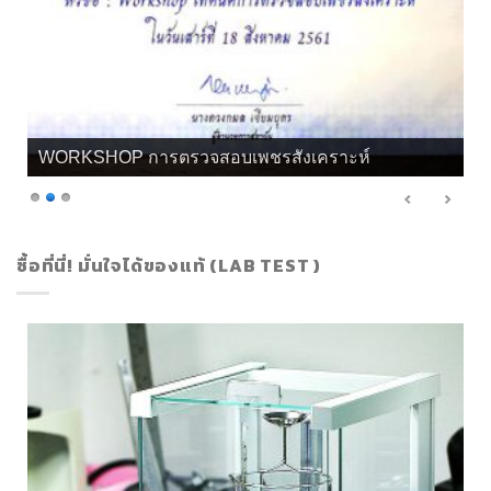
WORKSHOP การตรวจสอบเพชรสังเคราะห์
ซื้อที่นี่! มั่นใจได้ของแท้ (LAB TEST )