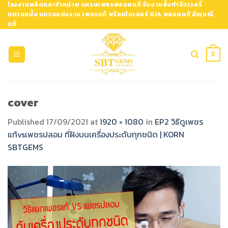
Skip
โรงงานผลิตและจำหน่าย แหวนเพชรพลอยแท้ รับงานสั่งทำจิวเวลรี่
แหวนหมั้น แหวนแต่งงาน เพชรแท้ พร้อมใบเซอร์ GIA พลอยแท้ อัญมณี
to
แท้
content
0
cover
Published
17/09/2021
at
1920 × 1080
in
EP2 วิธีดูเพชร
แท้vsเพชรปลอม ที่ฝังบนเครื่องประดับทุกชนิด | KORN
SBTGEMS