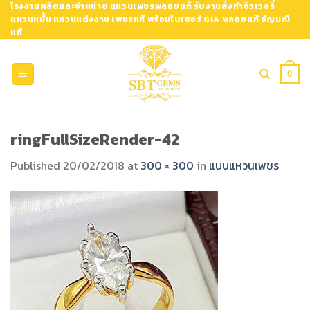
Skip
โรงงานผลิตและจำหน่าย แหวนเพชรพลอยแท้ รับงานสั่งทำจิวเวลรี่
แหวนหมั้น แหวนแต่งงาน เพชรแท้ พร้อมใบเซอร์ GIA พลอยแท้ อัญมณี
to
แท้
content
0
ringFullSizeRender-42
Published
20/02/2018
at
300 × 300
in
แบบแหวนเพชร