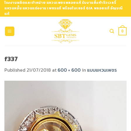
Skip
โรงงานผลิตและจำหน่าย แหวนเพชรพลอยแท้ รับงานสั่งทำจิวเวลรี่
แหวนหมั้น แหวนแต่งงาน เพชรแท้ พร้อมใบเซอร์ GIA พลอยแท้ อัญมณี
to
แท้
content
0
f337
Published
21/07/2018
at
600 × 600
in
แบบแหวนเพชร