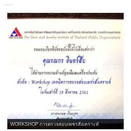
เกียรติบัตร จิวลี่ และอัญมณี คุณทิพย์